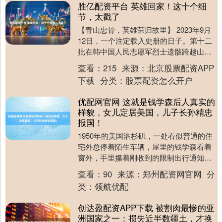
胜亿配资平台 英雄回家！这十个细
节，太戳了
【青山忠骨，英雄荣归故里】 2023年9月
12日，一个注定载入史册的日子。第十二
批在韩中国人民志愿军烈士遗骸跨越山
海，终于回到阔别七十余载的祖国怀抱。
查看：
215
来源：
北京股票配资APP
从仁川国际....
下载
分类：
股票配资怎么开户
优配网官网 这就是钱学森后人真实的
样貌，女儿定居美国，儿子长孙精忠
报国！
1950年的美国洛杉矶，一处看似普通的住
宅外总停着陌生车辆，屋里的钱学森看着
窗外，手里攥着刚收到的限制出行通知
——美国以“涉嫌共产主义”为由，要软禁
查看：
90
来源：
郑州配资网官网
分
他。 这一禁....
类：
领航优配
创达盈配资APP下载 被割肉最惨的亚
洲国家之一：损失近半数疆土，才换