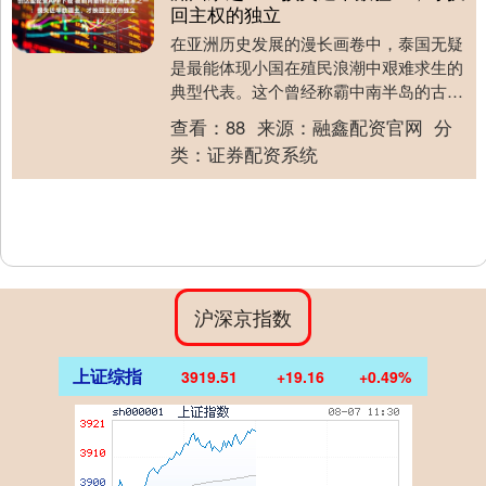
回主权的独立
在亚洲历史发展的漫长画卷中，泰国无疑
是最能体现小国在殖民浪潮中艰难求生的
典型代表。这个曾经称霸中南半岛的古老
王国，在19世纪末至20世纪初那段风云变
查看：
88
来源：
融鑫配资官网
分
幻的岁月里，....
类：
证券配资系统
沪深京指数
上证综指
3919.51
+19.16
+0.49%