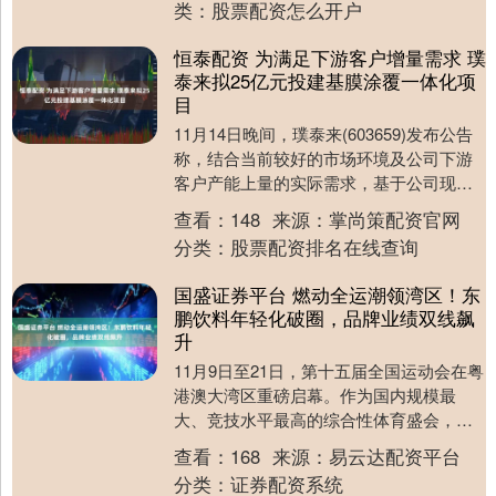
类：
股票配资怎么开户
恒泰配资 为满足下游客户增量需求 璞
泰来拟25亿元投建基膜涂覆一体化项
目
11月14日晚间，璞泰来(603659)发布公告
称，结合当前较好的市场环境及公司下游
客户产能上量的实际需求，基于公司现有
产能及技术情况，为抓住市场机遇，满足
查看：
148
来源：
掌尚策配资官网
下游....
分类：
股票配资排名在线查询
国盛证券平台 燃动全运潮领湾区！东
鹏饮料年轻化破圈，品牌业绩双线飙
升
11月9日至21日，第十五届全国运动会在粤
港澳大湾区重磅启幕。作为国内规模最
大、竞技水平最高的综合性体育盛会，全
运会不仅是顶尖运动员逐梦争光的舞台，
查看：
168
来源：
易云达配资平台
更成为品牌链....
分类：
证券配资系统