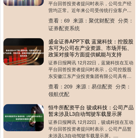
平台回答投资者提问时表示，公司生产经
营均正常。近年来公司受传统行业客户的
业务变化等因素影响经营未达预期，基于
查看：
69
来源：
聚优财配资
分类：
会计准则及....
证券配资系统
盛金证券APP下载 蓝黛科技：控股股
东可为公司在产业资源、市场开拓、
政策对接等方面提供赋能与支持
证券日报网讯 12月22日，蓝黛科技在互动
平台回答投资者提问时表示，公司控股股
东安徽江东产业投资集团有限公司具有国
有及产业背景，可为公司在产业资源、市
查看：
209
来源：
易信配资
分类：
场开拓、政....
领航优配
恒牛所配资平台 骏成科技：公司产品
暂未涉及L3自动驾驶车载显示屏
证券日报网讯 12月22日，骏成科技在互动
平台回答投资者提问时表示，公司产品暂
未涉及L3自动驾驶车载显示屏。....