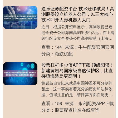
途乐证券配资平台 技术迁移破局！高
测股份设立机器人公司，以三大核心
技术叩开人形机器人大门
近日，根据公开资料显示，高测股份已通
过全资子公司海南高测出资1亿元，在上海
闵行区设立全资孙公司高测智慧（上海）
机器人有限公司，专注人形机器人核心零
查看：
144
来源：
牛牛配资官网官网
部件及加工设备....
分类：
领航优配
股票杠杆多少倍APP下载 顶级阳谋！
新建黄岩岛国家级自然保护区，比直
接填海造岛更高明！
黄岩岛自古以来就是中国神圣不可分割的
领土，这一事实有着充分的历史和法律依
据。值得注意的是，菲律宾方面在历史上
也曾多次明确承认这一点。1990年，时任
查看：
156
来源：
永利配资APP下载
菲律宾驻德国....
分类：
股票配资排名在线查询