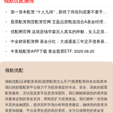
领航优配播报
第一资本配资 “十人九痔”，那得了痔疮到底要不要手术呢？一文
股票配资期货配资官网 宝盈品质甄选混合A基金经理变动：增聘吕
优配网官网 这就是钱学森后人真实的样貌，女儿定居美国，儿子长
中金财富配资网 基金分红：大成通嘉三年定开债券基金11月24
牛客栈配资APP下载 黄金股票ETF: 2025.08.20
领航优配
领航优配|证券配资系统|股票配资怎么开户|股票配资排名在线查询
我们的炒股配资平台致力于为投资者提供专业、安全、高效的股票
配资服务。无论您是新手还是资深股民，我们都能根据您的需求提
供量身定制的资金支持，帮助您扩大投资收益。我们拥有一支经验
丰富的金融团队，提供实时市场分析和投资建议，确保您的投资决
策更加稳健。平台采用先进的风控系统，全方位保障您的资金安
股票杠杆条件官网 女主播国外开播，膝盖淤青被网友质疑付