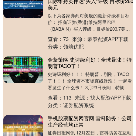
国际维持英伟达“买入”评级 目标价260
美元
以下为各家券商对美股的最新评级和目标
价： 招商证券(香港)维持阿里巴巴
（BABA.N）买入评级，目标价203.7美
元： 阿里云3QFY26收入同比增36%，超
查看：
73
来源：
豪泰配资APP下载
预....
分类：
领航优配
金夆策略 史诗级利好！全球暴涨！特
朗普TACO了！
史诗级利好！！！ 特朗普，刚刚，TACO
了！！！ 全球资本市场直线暴涨！ 一起看
看发生了什么事！ 3月23日晚间，特朗普
突然宣布，已指示推迟对伊朗的所有打击
查看：
113
来源：
找人配资APP下载
行动....
分类：
证券配资系统
手机股票配资网官网 雷科防务：公司
生产经营均正常
证券日报网讯 12月22日，雷科防务在互动