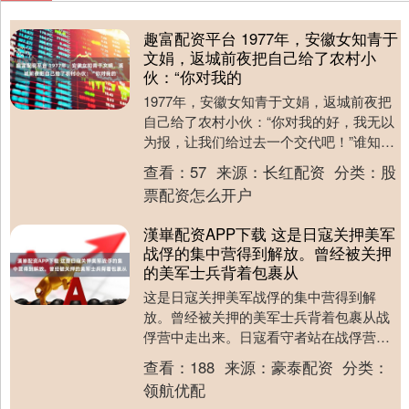
趣富配资平台 1977年，安徽女知青于
文娟，返城前夜把自己给了农村小
伙：“你对我的
1977年，安徽女知青于文娟，返城前夜把
自己给了农村小伙：“你对我的好，我无以
为报，让我们给过去一个交代吧！”谁知回
城不久，她却突然消失不见，一生就此改
查看：
57
来源：
长红配资
分类：
股
变。 1....
票配资怎么开户
漢崋配资APP下载 这是日寇关押美军
战俘的集中营得到解放。曾经被关押
的美军士兵背着包裹从
这是日寇关押美军战俘的集中营得到解
放。曾经被关押的美军士兵背着包裹从战
俘营中走出来。日寇看守者站在战俘营的
大门前向这名美军士兵低头哈腰。可是，
查看：
188
来源：
豪泰配资
分类：
这名美军士兵根本就....
领航优配