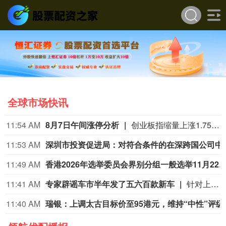
全球市场快讯
11:54 AM
8月7日午间涨停分析
创业板指缩量上涨1.75%，医药、算力硬件股持续爆发。宝鼎科技、云南锗业、汇绿生态、沃格光电、百花医药均4连板，一图看懂>>
11:53 AM
深圳市投资促进局：对符合条件的在深跨国公司
11:49 AM
香港2026年选举委员会界别分组一般选举11月2
11:41 AM
专家辟谣车市半年发了五六百款新车
针对上半年上市新车超500款的行业热议数据，中国汽车流通协会专家李颜伟今日在社交平台上表示，2026年1-6月国内全新车型仅约165款，市面流传500至600款的说法并不严谨。 李颜伟解释，500多款是车型+各类配置、衍生款的合并统计。“比如新上市一款车型，有三个配置，这可以算作是1款车型，3个款型；如果上半年这165款车型，加上不同配置，或许能有500~600个款型；但是说成500-600款车型就不严谨了。” 此前多家媒体采用宽口径统计，称1-5月新车550款、上半年超600款，引发行业内卷讨论。（一财）
11:40 AM
瑞银：上调太