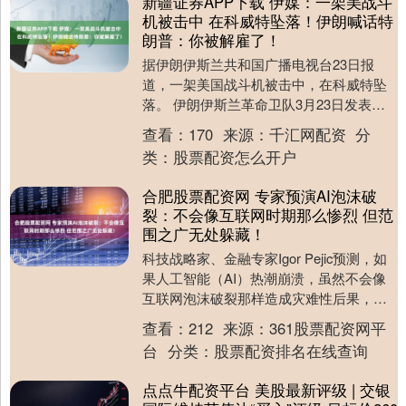
新疆证券APP下载 伊媒：一架美战斗
机被击中 在科威特坠落！伊朗喊话特
朗普：你被解雇了！
据伊朗伊斯兰共和国广播电视台23日报
道，一架美国战斗机被击中，在科威特坠
落。 伊朗伊斯兰革命卫队3月23日发表声
明再次强调，如果伊朗的电力系统遭受攻
查看：
170
来源：
千汇网配资
分
击，伊朗将以....
类：
股票配资怎么开户
合肥股票配资网 专家预演AI泡沫破
裂：不会像互联网时期那么惨烈 但范
围之广无处躲藏！
科技战略家、金融专家Igor Pejic预测，如
果人工智能（AI）热潮崩溃，虽然不会像
互联网泡沫破裂那样造成灾难性后果，但
冲击波将会波及甚广，届时“无处可藏”。....
查看：
212
来源：
361股票配资网平
台
分类：
股票配资排名在线查询
点点牛配资平台 美股最新评级 | 交银