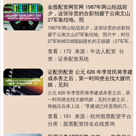
金股配资网官网 1987年两山轮战前
夕，这张珍贵的合影拍摄于云南文山
27军集结地。照
1987年两山轮战前夕，这张珍贵的合影拍
摄于云南文山27军集结地。照片中，时任
27军80师238团副团长的王镇疆（27军军长
王毅独子）与军医妻子林丹红并肩而
查看：
172
来源：
牛达人配资
分
立，....
类：
证券配资系统
证配所配资 公元 626 年李世民将李建
成杀害之后，第一时间便去找大嫂玳
姬，见到
公元 626 年李世民将李建成杀害之后，第
一时间便去找大嫂玳姬，见到大嫂之后，
将她压在床上说：“李建成已经是我的刀下
亡魂，你最好从了我，” 玳姬自知在劫难
查看：
161
来源：
杭州股票配资平台
逃，便....
分类：
股票配资排名在线查询