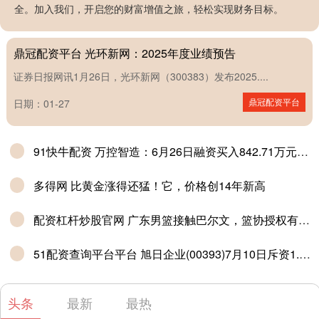
全。加入我们，开启您的财富增值之旅，轻松实现财务目标。
出，自曝被白人认成岛国人
鼎冠配资平台 光环新网：2025年度业绩预告
证券日报网讯1月26日，光环新网（300383）发布2025....
鼎冠配资平台
日期：01-27
91快牛配资 万控智造：6月26日融资买入842.71万元，融资融券余额7407.23万元
多得网 比黄金涨得还猛！它，价格创14年新高
配资杠杆炒股官网 广东男篮接触巴尔文，篮协授权有望获批，董事会信心十足！
51配资查询平台平台 旭日企业(00393)7月10日斥资1.1万港元回购8000股
头条
最新
最热