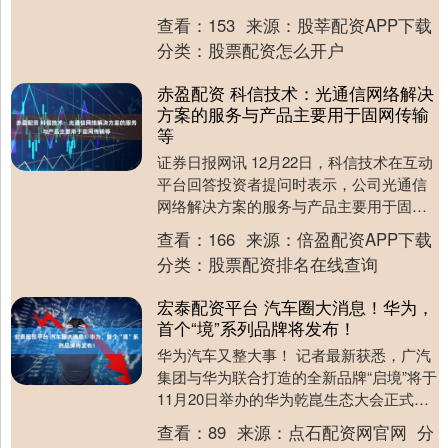
查看：
153
来源：
股莘配资APP下载
分类：
股票配资怎么开户
赤盈配资 科信技术：光通信网络解决
方案的服务与产品主要用于固网传输
等
证券日报网讯 12月22日，科信技术在互动
平台回答投资者提问时表示，公司光通信
网络解决方案的服务与产品主要用于固网
传输等，占公司销售收入比例较低，具体
查看：
166
来源：
倍盈配资APP下载
业务收入金....
分类：
股票配资排名在线查询
宏泰配资平台 汽车圈大消息！华为，
首个“境”系列品牌将发布！
华为汽车又整大事！ 记者最新获悉，广汽
集团与华为联合打造的全新品牌“启境”将于
11月20日举办的华为乾崑生态大会正式发
布。 值得一提的是，权威信息显示，“启
查看：
89
来源：
点石配资网官网
分
境”....